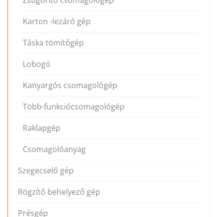
Karton -lezáró gép
Táska tömítőgép
Lobogó
Kanyargós csomagológép
Több-funkciócsomagológép
Raklapgép
Csomagolóanyag
Szegecselő gép
Rögzítő behelyező gép
Présgép