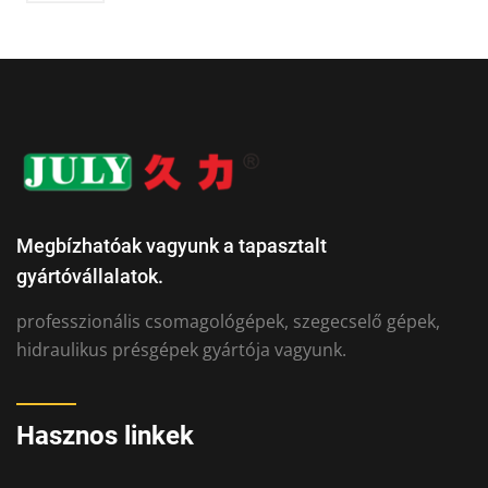
Megbízhatóak vagyunk a tapasztalt
gyártóvállalatok.
professzionális csomagológépek, szegecselő gépek,
hidraulikus présgépek gyártója vagyunk.
Hasznos linkek