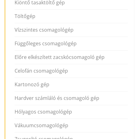
Kiöntő tasaktöltő gép
Töltőgép
Vízszintes csomagológép
Függőleges csomagológép
Előre elkészített zacskócsomagoló gép
Celofán csomagológép
Kartonozó gép
Hardver számláló és csomagoló gép
Hólyagos csomagológép
Vákuumcsomagológép
Zsugorító csomagológép