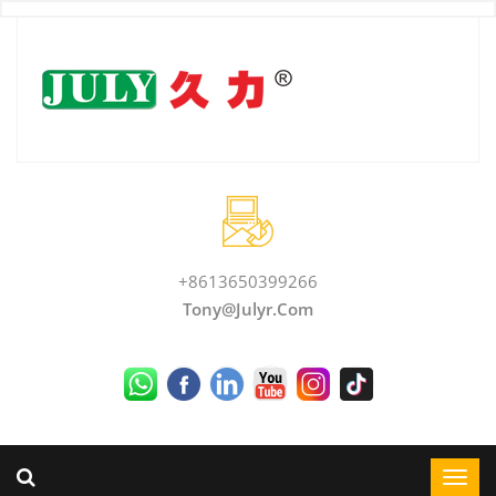
+8613650399266
Tony@julyr.com