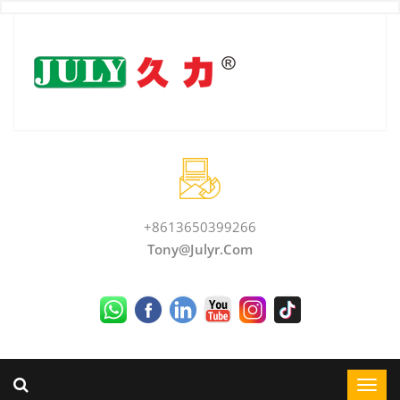
+8613650399266
Tony@julyr.com