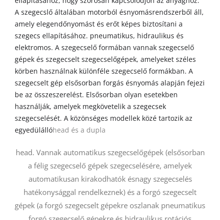
ellapításához, hogy szorosan kapcsolódjon az anyaghoz.
A szegecslő általában motorból ésnyomásrendszerből áll,
amely elegendőnyomást és erőt képes biztosítani a
szegecs ellapításához. pneumatikus, hidraulikus és
elektromos. A szegecselő formában vannak szegecselő
gépek és szegecselt szegecselőgépek, amelyeket széles
körben használnak különféle szegecselő formákban. A
szegecselt gép elsősorban forgás ésnyomás alapján fejezi
be az összeszerelést. Elsősorban olyan esetekben
használják, amelyek megkövetelik a szegecsek
szegecselését. A közönséges modellek közé tartozik az
egyedülálló
head és a dupla
head. Vannak automatikus szegecselőgépek (elsősorban
a félig szegecselő gépek szegecselésére, amelyek
automatikusan kirakodhatók ésnagy szegecselés
hatékonysággal rendelkeznek) és a forgó szegecselt
gépek (a forgó szegecselt gépekre oszlanak pneumatikus
forgó szegecselő gépekre és hidraulikus rotációs