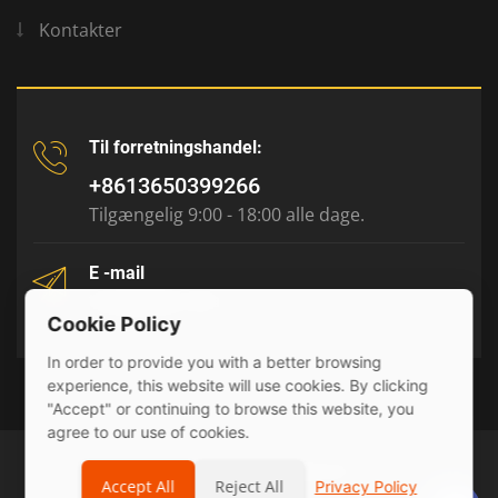
Kontakter
Til forretningshandel:
+8613650399266
Tilgængelig 9:00 - 18:00 alle dage.
E -mail
tony@julyr.com
Cookie Policy
In order to provide you with a better browsing
experience, this website will use cookies. By clicking
"Accept" or continuing to browse this website, you
agree to our use of cookies.
© 2026 Julyr Industrial Ltd
Accept All
Reject All
Privacy Policy