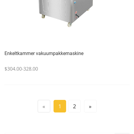
Enkeltkammer vakuumpakkemaskine
$304.00-328.00
«
1
2
»