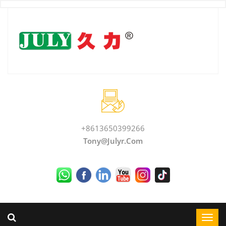
+8613650399266
Tony@julyr.com