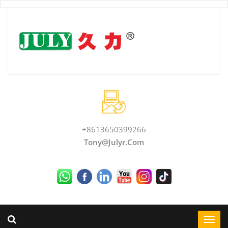
+8613650399266
Tony@julyr.com