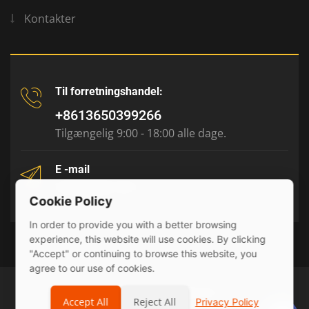
Kontakter
Til forretningshandel:
+8613650399266
Tilgængelig 9:00 - 18:00 alle dage.
E -mail
tony@julyr.com
Cookie Policy
In order to provide you with a better browsing
experience, this website will use cookies. By clicking
"Accept" or continuing to browse this website, you
agree to our use of cookies.
© 2026 Julyr Industrial Ltd
Accept All
Reject All
Privacy Policy