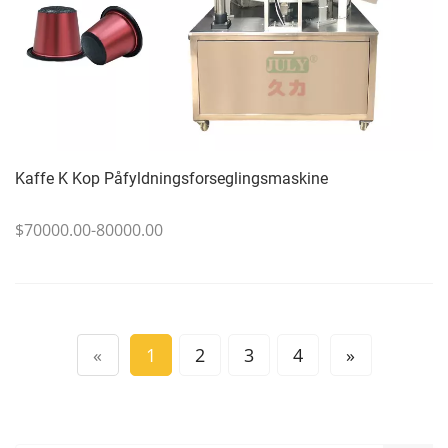
Kaffe K Kop Påfyldningsforseglingsmaskine
$70000.00-80000.00
«
1
2
3
4
»