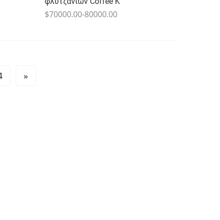
φλυτζανιών Coffee K
$70000.00-80000.00
4
»