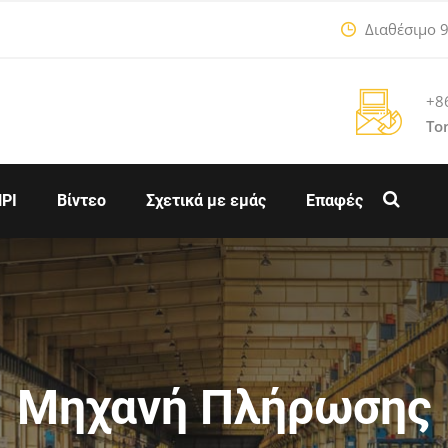
Διαθέσιμο 9:
+8
To
ΡΙ
Βίντεο
Σχετικά με εμάς
Επαφές
Μηχανή Πλήρωσης