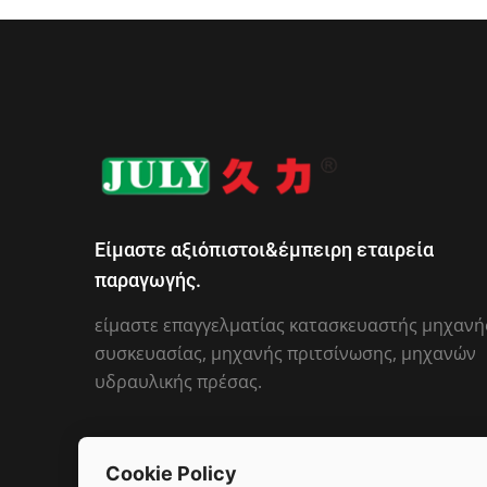
Είμαστε αξιόπιστοι&έμπειρη εταιρεία
παραγωγής.
είμαστε επαγγελματίας κατασκευαστής μηχανή
συσκευασίας, μηχανής πριτσίνωσης, μηχανών
υδραυλικής πρέσας.
Cookie Policy