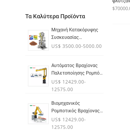
φλυτζαν
$70000.
Τα Καλύτερα Προϊόντα
Μηχανή Κατακόρυφης
Συσκευασίας
Σωματιδίων
US$ 3500.00-5000.00
Αυτόματος Βραχίονας
Παλετοποίησης Ρομπότ
Για Κουτιά & Τσάντες
US$ 12429.00-
12575.00
Βιομηχανικός
Ρομποτικός Βραχίονας
Παλετοποίησης Για
US$ 12429.00-
Κουτιά & Υποθέσεις
12575.00