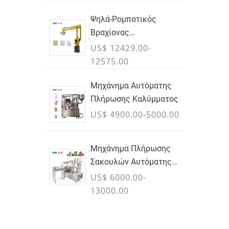
Ψηλά-Ρομποτικός
Βραχίονας
Παλετοποίησης
US$ 12429.00-
Ωφέλιμου Φορτίου Για
12575.00
Χαρτοκιβώτια, Τσάντες
& Εμπορευματοκιβώτια
Μηχάνημα Αυτόματης
Χύδην - ΙΟΥΛΙΟΣ
Πλήρωσης Καλύμματος
US$ 4900.00-5000.00
Μηχάνημα Πλήρωσης
Σακουλών Αυτόματης
Εκροής PLC
US$ 6000.00-
13000.00