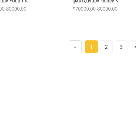
ιών Yogurt K
φλυτζανιών Honey K
00-80000.00
$70000.00-80000.00
«
1
2
3