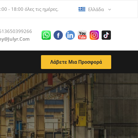
00 - 18:00 όλες τις ημέρες.
Ελλάδα
613650399266
ny@julyr.com
Λάβετε Μια Προσφορά