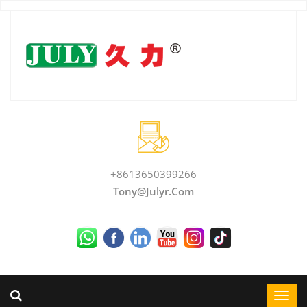
+8613650399266
Tony@julyr.com