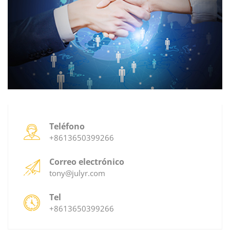
Teléfono
+8613650399266
Correo electrónico
tony@julyr.com
Tel
+8613650399266