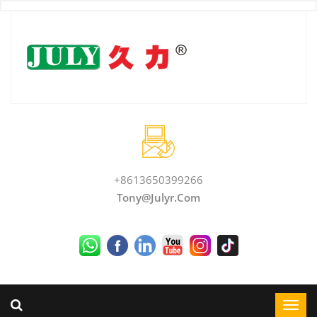
+8613650399266
Tony@julyr.com