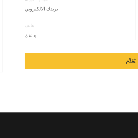
هاتف
يُقدِّم