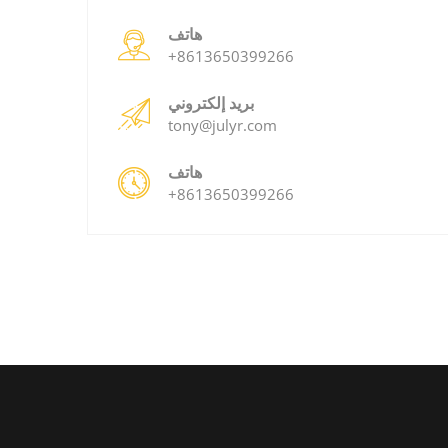
هاتف
+8613650399266
بريد إلكتروني
tony@julyr.com
هاتف
+8613650399266