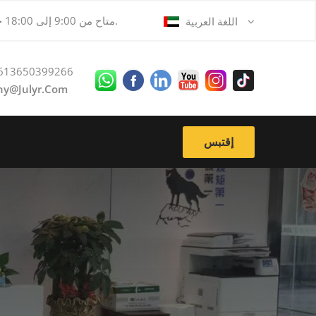
متاح من 9:00 إلى 18:00 جميع الأيام.
اللغة العربية
613650399266
ny@julyr.com
إقتبس