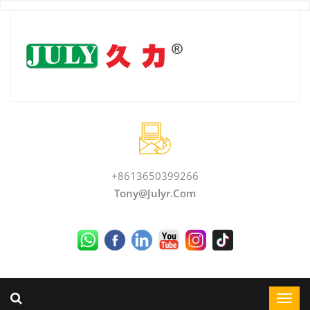
+8613650399266
Tony@julyr.com