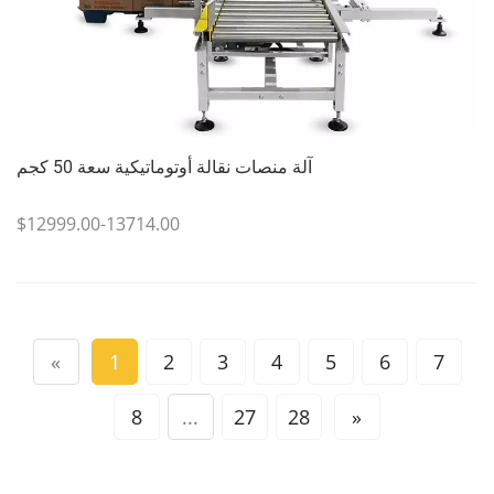
آلة منصات نقالة أوتوماتيكية سعة 50 كجم
$12999.00-13714.00
«
1
2
3
4
5
6
7
8
...
27
28
»