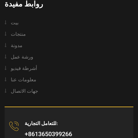
روابط مفيدة
بيت
منتجات
مدونة
ورشة عمل
أشرطة فيديو
معلومات عنا
جهات الاتصال
للتعامل التجارية:
+8613650399266