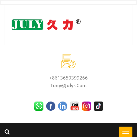
+8613650399266
Tony@julyr.com