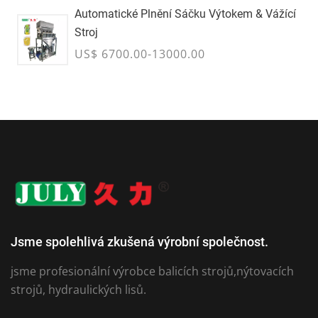
Automatické Plnění Sáčku Výtokem & Vážící
Stroj
US$ 6700.00-13000.00
Jsme spolehlivá zkušená výrobní společnost.
jsme profesionální výrobce balicích strojů,nýtovacích
strojů, hydraulických lisů.