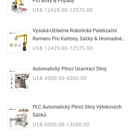
Pro Boxy & Případy
US$ 12429.00-12575.00
Vysoká-Užitečné Robotické Paletizační
Rameno Pro Kartony, Sáčky & Hromadné
Kontejnery - ČERVENEC
US$ 12429.00-12575.00
Automatický Plnicí Uzavírací Stroj
US$ 4900.00-5000.00
PLC Automatický Plnicí Stroj Výtokových
Sáčků
US$ 6000.00-13000.00