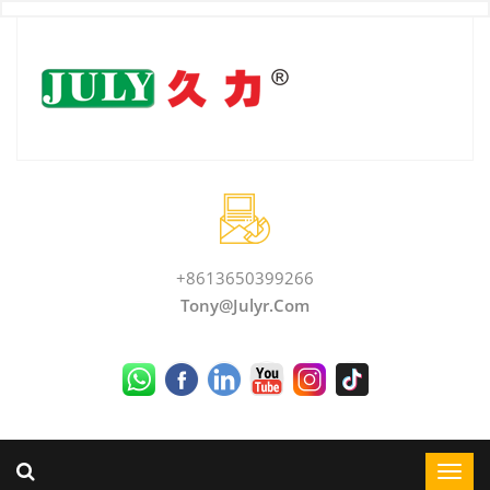
+8613650399266
Tony@julyr.com