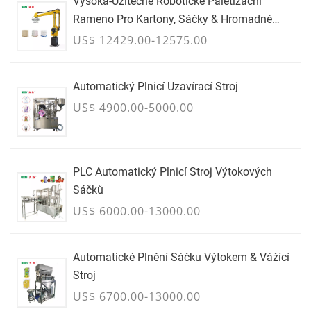
Vysoká-Užitečné Robotické Paletizační
Rameno Pro Kartony, Sáčky & Hromadné
Kontejnery - ČERVENEC
US$ 12429.00-12575.00
Automatický Plnicí Uzavírací Stroj
US$ 4900.00-5000.00
PLC Automatický Plnicí Stroj Výtokových
Sáčků
US$ 6000.00-13000.00
Automatické Plnění Sáčku Výtokem & Vážící
Stroj
US$ 6700.00-13000.00