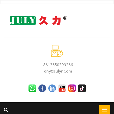
+8613650399266
Tony@julyr.com