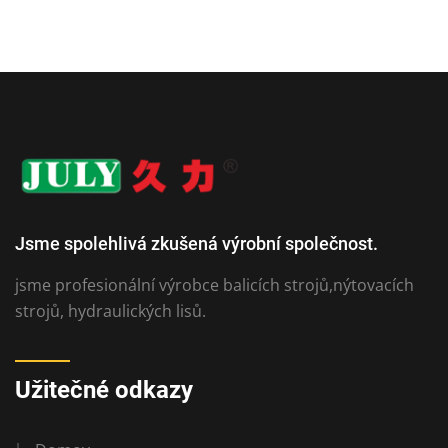
Jsme spolehlivá zkušená výrobní společnost.
jsme profesionální výrobce balicích strojů,nýtovacích
strojů, hydraulických lisů.
Užitečné odkazy