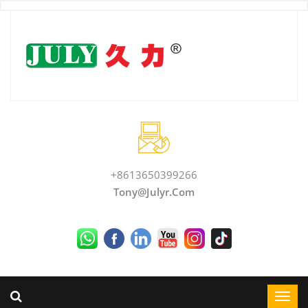
+8613650399266
Tony@julyr.com