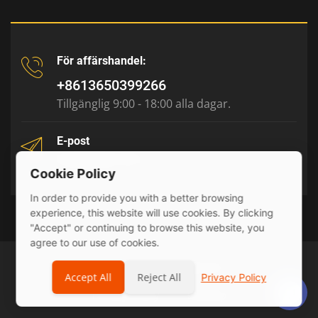
För affärshandel:
+8613650399266
Tillgänglig 9:00 - 18:00 alla dagar.
E-post
tony@julyr.com
Cookie Policy
In order to provide you with a better browsing
experience, this website will use cookies. By clicking
"Accept" or continuing to browse this website, you
agree to our use of cookies.
© 2026 Julyr Industrial Ltd
Accept All
Reject All
Privacy Policy
Privacy Policy
sitemap