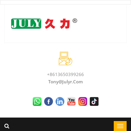
+8613650399266
Tony@julyr.com