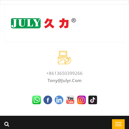
+8613650399266
Tony@julyr.com