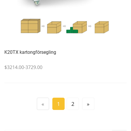
K20TX kartongförsegling
$3214.00-3729.00
«
1
2
»