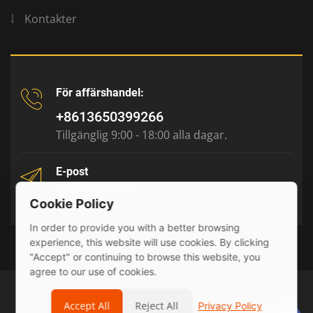
Kontakter
För affärshandel:
+8613650399266
Tillgänglig 9:00 - 18:00 alla dagar.
E-post
tony@julyr.com
Cookie Policy
In order to provide you with a better browsing
experience, this website will use cookies. By clicking
"Accept" or continuing to browse this website, you
agree to our use of cookies.
© 2026 Julyr Industrial Ltd
Accept All
Reject All
Privacy Policy