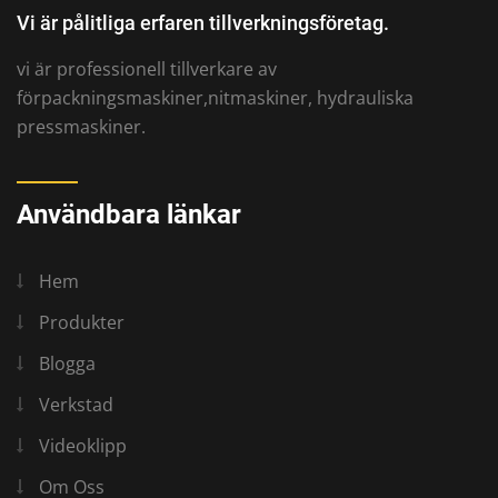
Vi är pålitliga erfaren tillverkningsföretag.
vi är professionell tillverkare av
förpackningsmaskiner,nitmaskiner, hydrauliska
pressmaskiner.
Användbara länkar
Hem
Produkter
Blogga
Verkstad
Videoklipp
Om Oss