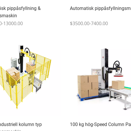
sk pippåsfyllning &
Automatisk pippåsfyllningsm
smaskin
0-13000.00
$3500.00-7400.00
ndustriell kolumn typ
100 kg hög-Speed Column Pal