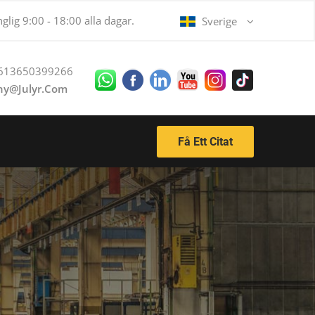
nglig 9:00 - 18:00 alla dagar.
Sverige
613650399266
ny@julyr.com
Få Ett Citat