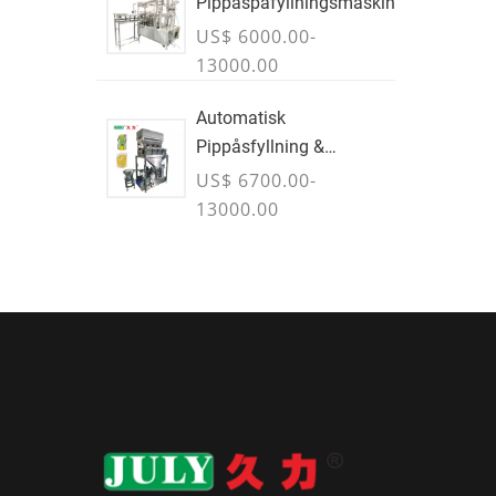
Pippåspåfyllningsmaskin
US$ 6000.00-
13000.00
Automatisk
Pippåsfyllning &
Vägningsmaskin
US$ 6700.00-
13000.00