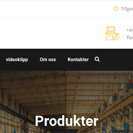
Tillgä
+8
To
videoklipp
Om oss
Kontakter
Produkter