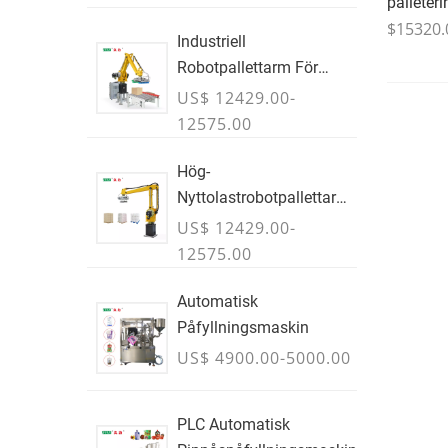
palleter
$15320.
Industriell
Robotpallettarm För
Lådor & Fall
US$ 12429.00-
12575.00
Hög-
Nyttolastrobotpallettarm
För Kartonger, Väskor &
US$ 12429.00-
Bulkcontainrar - JULI
12575.00
Automatisk
Påfyllningsmaskin
US$ 4900.00-5000.00
PLC Automatisk