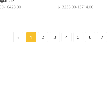
ingsmaskin
00-16428.00
$13235.00-13714.00
«
1
2
3
4
5
6
7