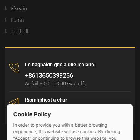
Físeáin
Fúinn
Tadhall
Le haghaidh gnó a dhéileálann:
+8613650399266
Ar fáil 9:00 - 18:00 Gach lá.
Ríomhphost a chur
tony@julyr.com
Cookie Policy
In order to provide you with a better browsing
experience, this website will use cookies. By clicking
"Accept" or continuing to browse this website, you