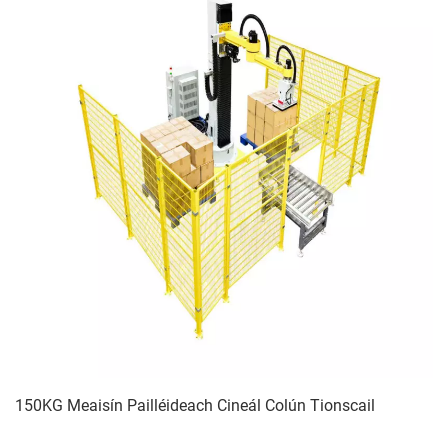
150KG Meaisín Pailléideach Cineál Colún Tionscail