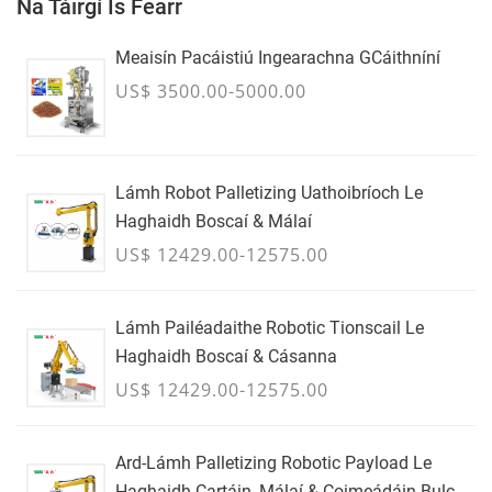
Na Táirgí Is Fearr
Meaisín Pacáistiú Ingearachna GCáithníní
US$ 3500.00-5000.00
Lámh Robot Palletizing Uathoibríoch Le
Haghaidh Boscaí & Málaí
US$ 12429.00-12575.00
Lámh Pailéadaithe Robotic Tionscail Le
Haghaidh Boscaí & Cásanna
US$ 12429.00-12575.00
Ard-Lámh Palletizing Robotic Payload Le
Haghaidh Cartáin, Málaí & Coimeádáin Bulc -