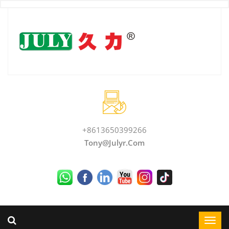
+8613650399266
Tony@julyr.com