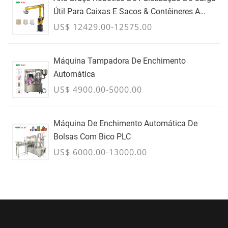
Útil Para Caixas E Sacos & Contêineres A
Granel - JULHO
US$ 12429.00-12575.00
Máquina Tampadora De Enchimento
Automática
US$ 4900.00-5000.00
Máquina De Enchimento Automática De
Bolsas Com Bico PLC
US$ 6000.00-13000.00