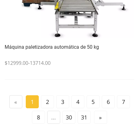
Máquina paletizadora automática de 50 kg
$12999.00-13714.00
«
1
2
3
4
5
6
7
8
...
30
31
»