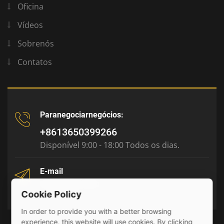
Oficina
Vídeos
Sobrenós
Contatos
Paranegociarnegócios:
+8613650399266
Disponível 9:00 - 18:00 Todos os dias.
E-mail
tony@julyr.com
Cookie Policy
In order to provide you with a better browsing
experience, this website will use cookies. By clicking