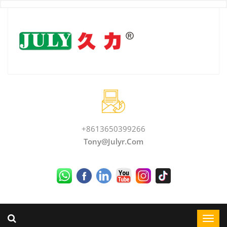
+8613650399266
Tony@julyr.com