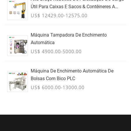
Útil Para Caixas E Sacos & Contêineres A
Granel - JULHO
US$ 12429.00-12575.00
Máquina Tampadora De Enchimento
Automática
US$ 4900.00-5000.00
Máquina De Enchimento Automática De
Bolsas Com Bico PLC
US$ 6000.00-13000.00