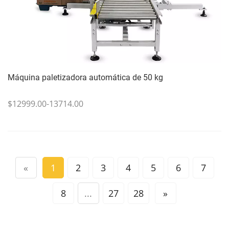
Máquina paletizadora automática de 50 kg
$12999.00-13714.00
«
1
2
3
4
5
6
7
8
...
27
28
»