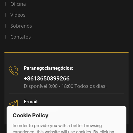
Oficina
Vídeos
Sobrenós
Contatos
Paranegociarnegócios:
+8613650399266
Disponível 9:00 - 18:00 Todos os dias.
E-mail
tony@julyr.com
Cookie Policy
In order to provide you with a better browsing
experience, this website will use cookies. By clicking