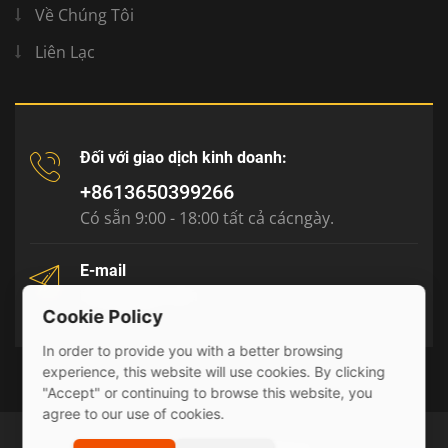
Về Chúng Tôi
Liên Lạc
Đối với giao dịch kinh doanh:
+8613650399266
Có sẵn 9:00 - 18:00 tất cả cácngày.
E-mail
tony@julyr.com
Cookie Policy
In order to provide you with a better browsing
experience, this website will use cookies. By clicking
"Accept" or continuing to browse this website, you
agree to our use of cookies.