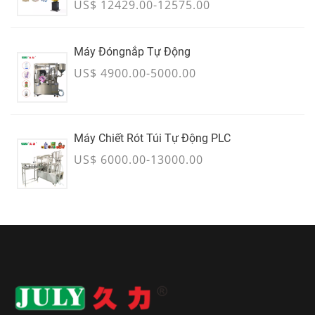
Lượng Lớn - THÁNG 7
US$ 12429.00-12575.00
Máy Đóngnắp Tự Động
US$ 4900.00-5000.00
Máy Chiết Rót Túi Tự Động PLC
US$ 6000.00-13000.00