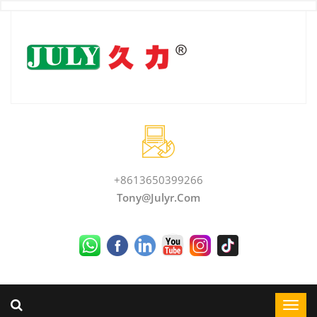
+8613650399266
Tony@julyr.com