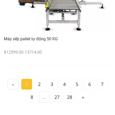
Máy xếp pallet tự động 50 KG
$12999.00-13714.00
«
1
2
3
4
5
6
7
8
...
27
28
»