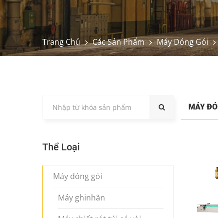
Trang Chủ
Các Sản Phẩm
Máy Đóng Gói
MÁY Đ
Thể Loại
Máy đóng gói
Máy ghinhãn