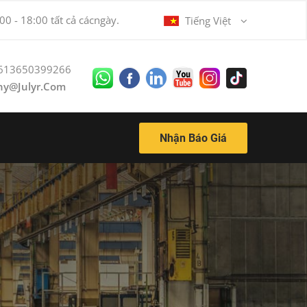
00 - 18:00 tất cả cácngày.
Tiếng Việt
613650399266
ny@julyr.com
Nhận Báo Giá