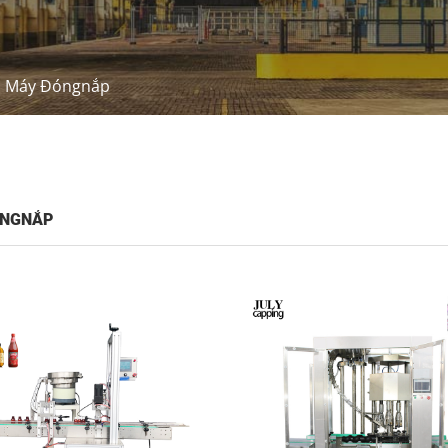
Máy Đóngnắp
ÓNGNẮP