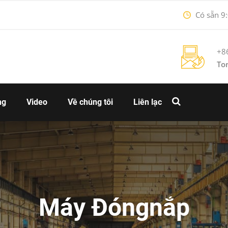
Có sẵn 9:
+8
To
ng
Video
Về chúng tôi
Liên lạc
Máy Đóngnắp