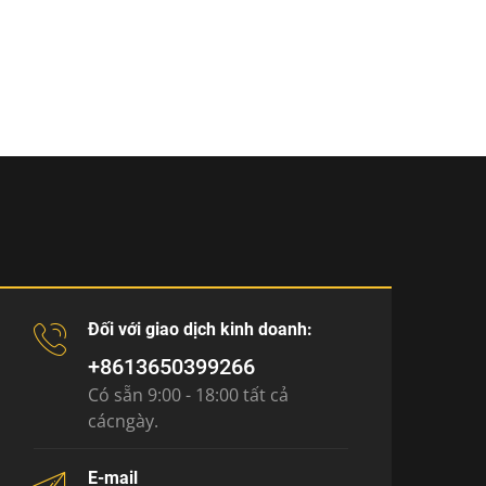
Đối với giao dịch kinh doanh:
+8613650399266
Có sẵn 9:00 - 18:00 tất cả
cácngày.
E-mail