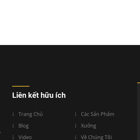
Liên kết hữu ích
Trang Chủ
Các Sản Phẩm
Blog
Xưởng
y
Video
Về Chúng Tôi