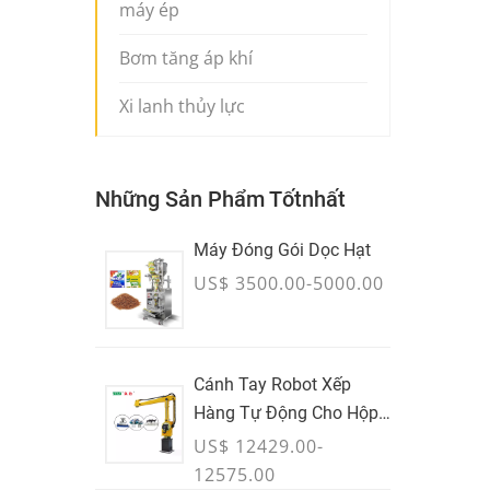
máy ép
Bơm tăng áp khí
Xi lanh thủy lực
Những Sản Phẩm Tốtnhất
Máy Đóng Gói Dọc Hạt
US$ 3500.00-5000.00
Cánh Tay Robot Xếp
Hàng Tự Động Cho Hộp
& Túi Xách
US$ 12429.00-
12575.00