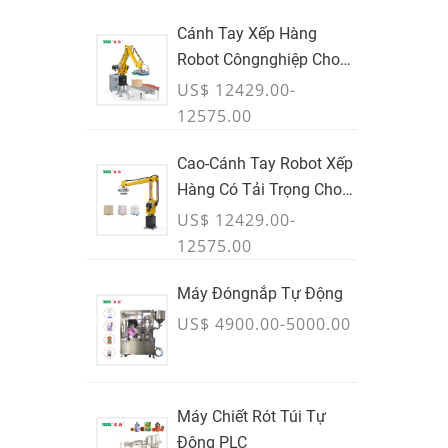
Cánh Tay Xếp Hàng
Robot Côngnghiệp Cho
Hộp & Trường Hợp
US$ 12429.00-
12575.00
Cao-Cánh Tay Robot Xếp
Hàng Có Tải Trọng Cho
Thùng Carton, Túi Xách &
US$ 12429.00-
Container Số Lượng Lớn -
12575.00
THÁNG 7
Máy Đóngnắp Tự Động
US$ 4900.00-5000.00
Máy Chiết Rót Túi Tự
Động PLC