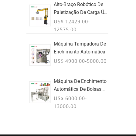
Alto-Braço Robótico De
Paletização De Carga Útil
Para Caixas E Sacos &
US$ 12429.00-
Contêineres A Granel -
12575.00
JULHO
Máquina Tampadora De
Enchimento Automática
US$ 4900.00-5000.00
Máquina De Enchimento
Automática De Bolsas
Com Bico PLC
US$ 6000.00-
13000.00