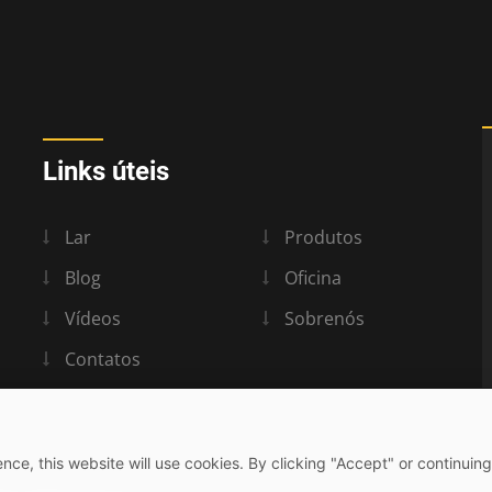
Links úteis
Lar
Produtos
Blog
Oficina
Vídeos
Sobrenós
Contatos
nce, this website will use cookies. By clicking "Accept" or continuing