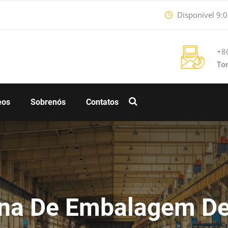
Disponível 9:0
+8
To
eos
Sobrenós
Contatos
na De Embalagem De