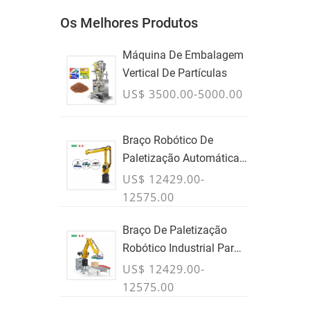
Os Melhores Produtos
Máquina De Embalagem
Vertical De Partículas
US$ 3500.00-5000.00
Braço Robótico De
Paletização Automática
Para Caixas & Bolsas
US$ 12429.00-
12575.00
Braço De Paletização
Robótico Industrial Para
Caixas & Casos
US$ 12429.00-
12575.00