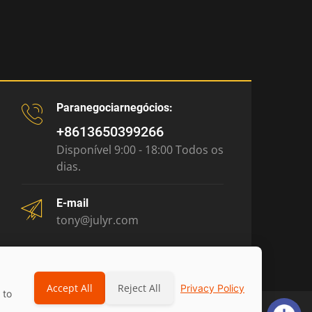
Paranegociarnegócios:
+8613650399266
Disponível 9:00 - 18:00 Todos os
dias.
E-mail
tony@julyr.com
Accept All
Reject All
Privacy Policy
 to