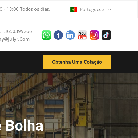
0 - 18:00 Todos os dias.
Portuguese
613650399266
ny@julyr.com
Obtenha Uma Cotação
 Bolha