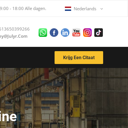
:00 - 18:00 Alle dagen.
Nederlands
613650399266
ny@julyr.com
Krijg Een Citaat
ine