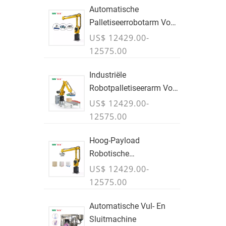
Automatische
Palletiseerrobotarm Voor
Dozen & Zakken
US$ 12429.00-
12575.00
Industriële
Robotpalletiseerarm Voor
Dozen & Gevallen
US$ 12429.00-
12575.00
Hoog-Payload
Robotische
Palletiseerarm Voor
US$ 12429.00-
Dozen, Zakken &
12575.00
Bulkcontainers - JULI
Automatische Vul- En
Sluitmachine