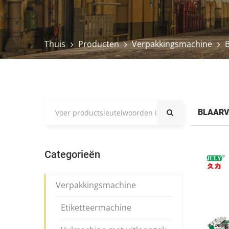
Thuis
Producten
Verpakkingsmachine
BLAARV
Categorieën
Verpakkingsmachine
Etiketteermachine