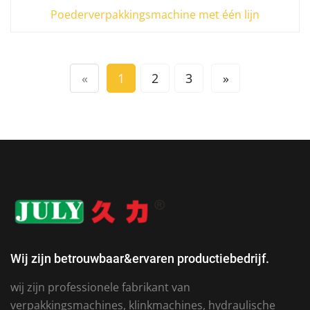
Poederverpakkingsmachine met één lijn
«
1
2
3
»
Wij zijn betrouwbaar&ervaren productiebedrijf.
wij zijn professionele fabrikant van
verpakkingsmachines, klinkmachines, hydraulische