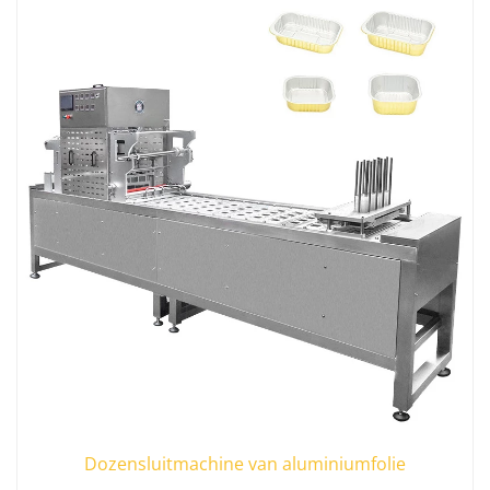
Dozensluitmachine van aluminiumfolie