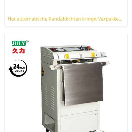
Het automatische Randafdichten krimpt Verpakkende Machine Hittekrimpende Tunnel Verzegelende Machine voor Kartondocument Vakje Voedsel