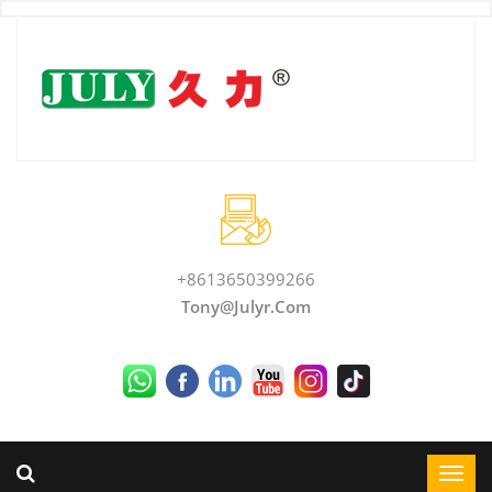
+8613650399266
Tony@julyr.com