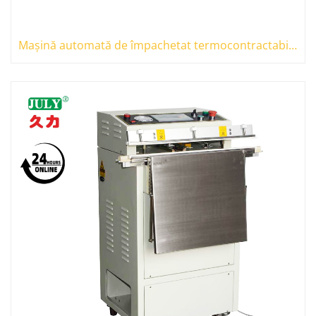
Mașină automată de împachetat termocontractabil pentru etanșare a marginilor Mașină de etanșare a tunelului de termocontractare pentru alimentare cutie de hârtie de carton