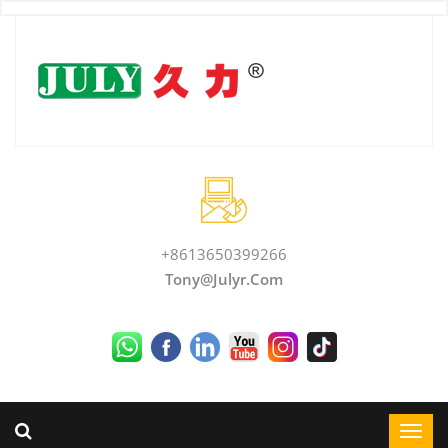
+8613650399266
Tony@julyr.com