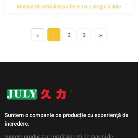
Mașină de ambalat pulbere cu o singură linie
«
1
2
3
»
Suntem o companie de producție cu experiență de
încredere.
suntem producători profesioniști de mașini de