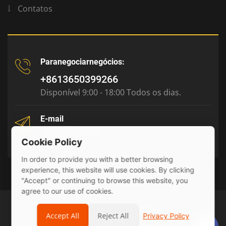
Contatos
Paranegociarnegócios:
+8613650399266
Disponível 9:00 - 18:00 Todos os dias.
E-mail
tony@julyr.com
Cookie Policy
In order to provide you with a better browsing
experience, this website will use cookies. By clicking
"Accept" or continuing to browse this website, you
agree to our use of cookies.
© 2026 Julyr Industrial Ltd
Accept All
Reject All
Privacy Policy