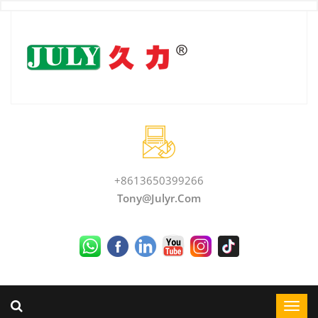
+8613650399266
Tony@julyr.com