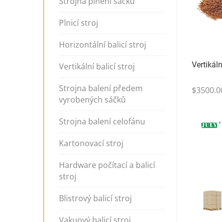
Strojna plnění sáčků
Plnicí stroj
Horizontální balicí stroj
Vertikáln
Vertikální balicí stroj
Strojna balení předem
$3500.0
vyrobených sáčků
Strojna balení celofánu
Kartonovací stroj
Hardware počítací a balicí
stroj
Blistrový balicí stroj
Vakuový balicí stroj