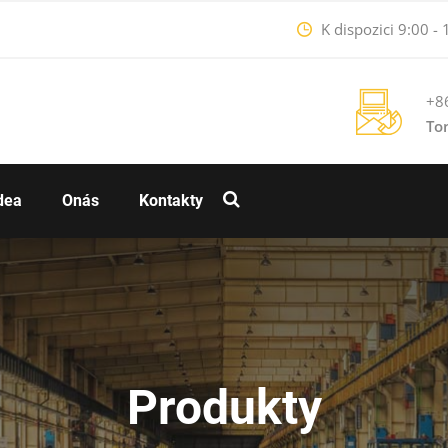
K dispozici 9:00 -
+8
To
dea
Onás
Kontakty
Produkty