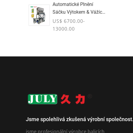
Automatické Plnění
Sáčku Výtokem & Vážící
Stroj
US$ 6700.00-
13000.00
Jsme spolehlivá zkušená výrobní společnost
jsme profesionální výrobce balicích