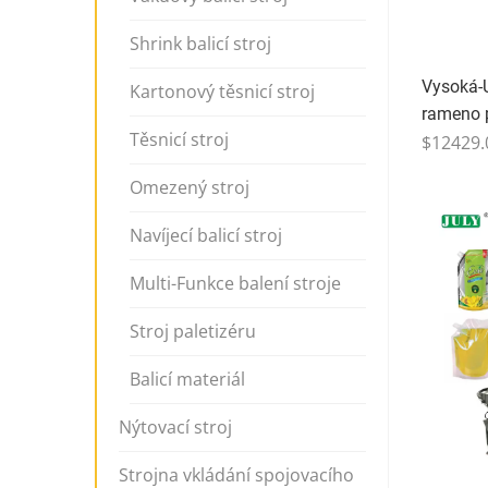
Shrink balicí stroj
Vysoká-U
Kartonový těsnicí stroj
rameno p
Těsnicí stroj
Hromadn
$12429.
Omezený stroj
Navíjecí balicí stroj
Multi-Funkce balení stroje
Stroj paletizéru
Balicí materiál
Nýtovací stroj
Strojna vkládání spojovacího