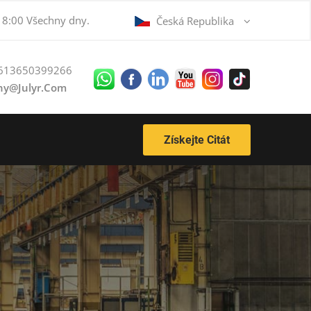
 18:00 Všechny dny.
Česká Republika
613650399266
ny@julyr.com
Získejte Citát