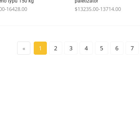
ého typu 150 kg
paletizátor
00-16428.00
$13235.00-13714.00
«
1
2
3
4
5
6
7