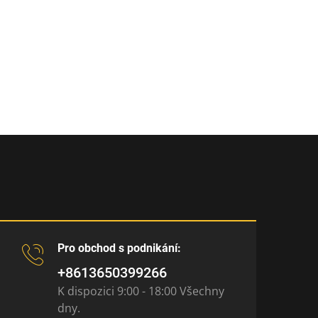
Pro obchod s podnikání:
+8613650399266
K dispozici 9:00 - 18:00 Všechny
dny.