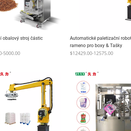
í obalový stroj částic
Automatické paletizační robo
rameno pro boxy & Tašky
0-5000.00
$12429.00-12575.00