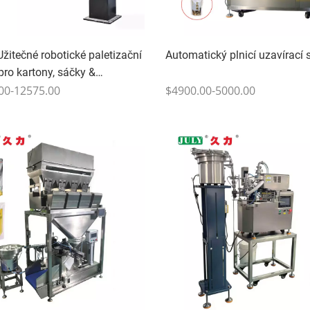
žitečné robotické paletizační
Automatický plnicí uzavírací s
ro kartony, sáčky &
é kontejnery - ČERVENEC
00-12575.00
$4900.00-5000.00