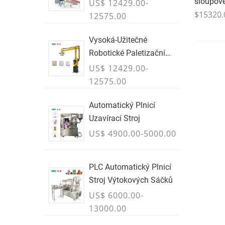
Boxy & Případy
sloupov
US$ 12429.00-
$15320.
12575.00
Vysoká-Užitečné
Robotické Paletizační
Rameno Pro Kartony,
US$ 12429.00-
Sáčky & Hromadné
12575.00
Kontejnery - ČERVENEC
Automatický Plnicí
Uzavírací Stroj
US$ 4900.00-5000.00
PLC Automatický Plnicí
Stroj Výtokových Sáčků
US$ 6000.00-
13000.00