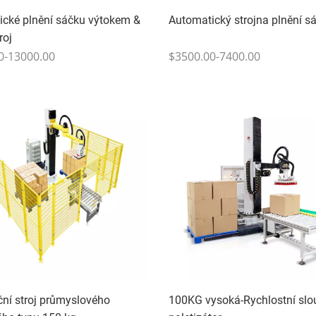
ické plnění sáčku výtokem &
Automatický strojna plnění s
roj
0-13000.00
$3500.00-7400.00
ční stroj průmyslového
100KG vysoká-Rychlostní sl