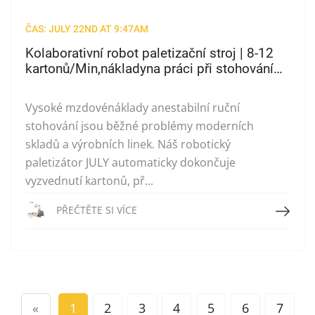
ČAS: JULY 22ND AT 9:47AM
Kolaborativní robot paletizační stroj | 8-12
kartonů/Min,nákladyna práci při stohování
skladu
Vysoké mzdovénáklady anestabilní ruční
stohování jsou běžné problémy moderních
skladů a výrobních linek. Náš robotický
paletizátor JULY automaticky dokončuje
vyzvednutí kartonů, př...
Přečtěte si více
PŘEČTĚTE SI VÍCE
«
1
2
3
4
5
6
7