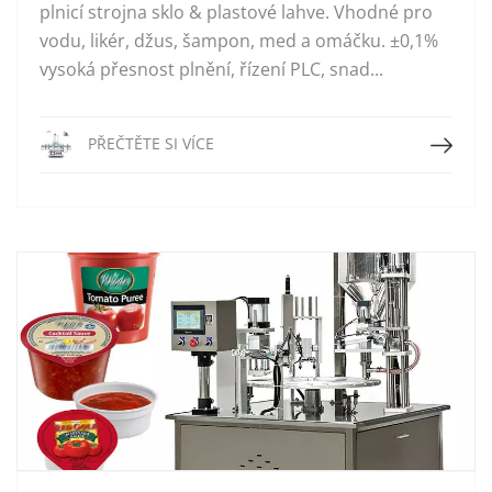
plnicí strojna sklo & plastové lahve. Vhodné pro
vodu, likér, džus, šampon, med a omáčku. ±0,1%
vysoká přesnost plnění, řízení PLC, snad...
Přečtěte si více
PŘEČTĚTE SI VÍCE