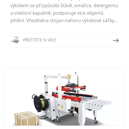
výtokem se přizpůsobí šťávě, omáčce, detergentu
a viskózní kapalině, podporuje více objemů
plnění. Vhodnéna stojan-nahoru výtokové sáčky...
Přečtěte si více
PŘEČTĚTE SI VÍCE