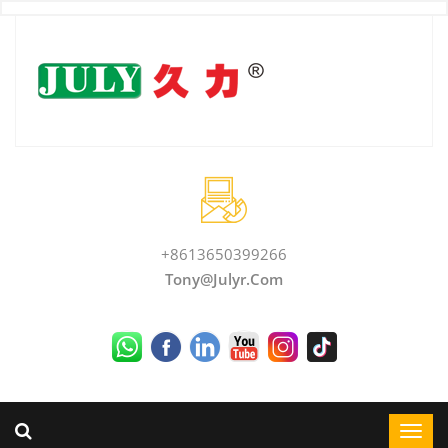
+8613650399266
Tony@julyr.com