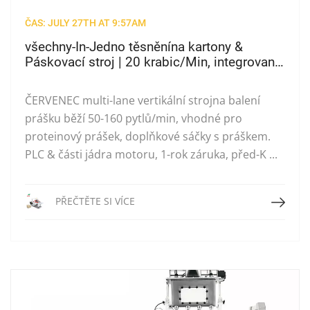
ČAS: JULY 27TH AT 9:57AM
všechny-In-Jedno těsněnína kartony &
Páskovací stroj | 20 krabic/Min, integrované
páskové těsnění & Pásky PP
ČERVENEC multi-lane vertikální strojna balení
prášku běží 50-160 pytlů/min, vhodné pro
proteinový prášek, doplňkové sáčky s práškem.
PLC & části jádra motoru, 1-rok záruka, před-K ...
Přečtěte si více
PŘEČTĚTE SI VÍCE