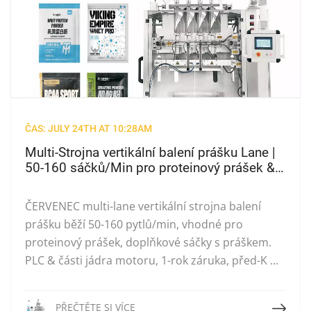
ČAS: JULY 24TH AT 10:28AM
Multi-Strojna vertikální balení prášku Lane |
50-160 sáčků/Min pro proteinový prášek &
Sportovní sáčkyna doplňky
ČERVENEC multi-lane vertikální strojna balení
prášku běží 50-160 pytlů/min, vhodné pro
proteinový prášek, doplňkové sáčky s práškem.
PLC & části jádra motoru, 1-rok záruka, před-K ...
Přečtěte si více
PŘEČTĚTE SI VÍCE