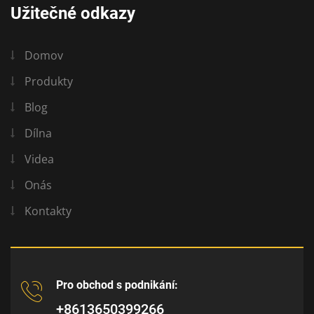
Užitečné odkazy
Domov
Produkty
Blog
Dílna
Videa
Onás
Kontakty
Pro obchod s podnikání:
+8613650399266