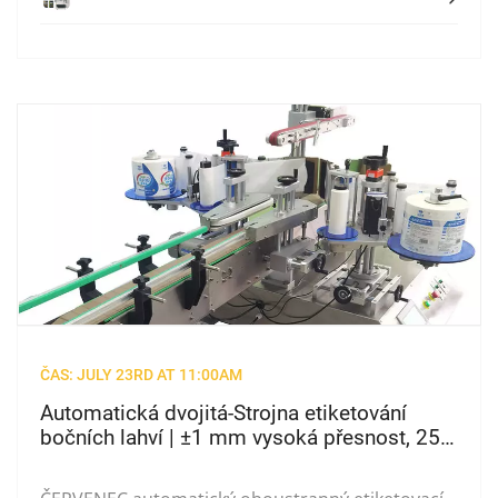
ČAS: JULY 23RD AT 11:00AM
Automatická dvojitá-Strojna etiketování
bočních lahví | ±1 mm vysoká přesnost, 25-
60 lahví/Min pro prací prostředek &
Chemické džbány