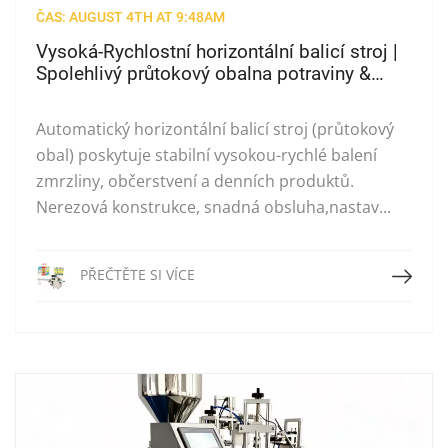
ČAS: AUGUST 4TH AT 9:48AM
Vysoká-Rychlostní horizontální balicí stroj |
Spolehlivý průtokový obalna potraviny &
Mražené produkty
Automatický horizontální balicí stroj (průtokový
obal) poskytuje stabilní vysokou-rychlé balení
zmrzliny, občerstvení a denních produktů.
Nerezová konstrukce, snadná obsluha,nastav...
Přečtěte si více
PŘEČTĚTE SI VÍCE