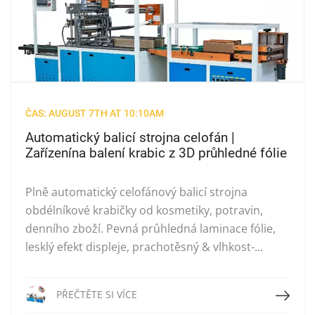
ČAS: AUGUST 7TH AT 10:10AM
Automatický balicí strojna celofán |
Zařízenína balení krabic z 3D průhledné fólie
Plně automatický celofánový balicí strojna
obdélníkové krabičky od kosmetiky, potravin,
denního zboží. Pevná průhledná laminace fólie,
lesklý efekt displeje, prachotěsný & vlhkost-...
Přečtěte si více
PŘEČTĚTE SI VÍCE