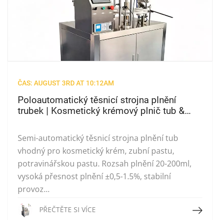
ČAS: AUGUST 3RD AT 10:12AM
Poloautomatický těsnicí strojna plnění
trubek | Kosmetický krémový plnič tub &
Sealer
Semi-automatický těsnicí strojna plnění tub
vhodný pro kosmetický krém, zubní pastu,
potravinářskou pastu. Rozsah plnění 20-200ml,
vysoká přesnost plnění ±0,5-1.5%, stabilní
provoz...
Přečtěte si více
PŘEČTĚTE SI VÍCE