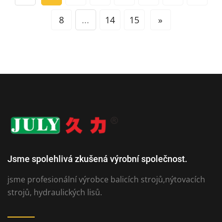
8
...
14
15
»
Jsme spolehlivá zkušená výrobní společnost.
jsme profesionální výrobce balicích strojů,nýtovacích
strojů, hydraulických lisů.