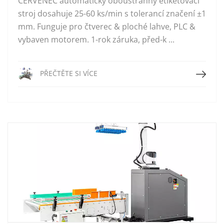
ČERVENEC automatický oboustranný etiketovací
stroj dosahuje 25-60 ks/min s tolerancí značení ±1
mm. Funguje pro čtverec & ploché lahve, PLC &
vybaven motorem. 1-rok záruka, před-k ...
Přečtěte si více
PŘEČTĚTE SI VÍCE