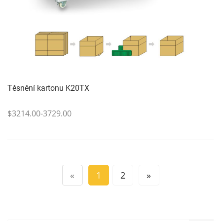
Těsnění kartonu K20TX
$3214.00-3729.00
«
1
2
»