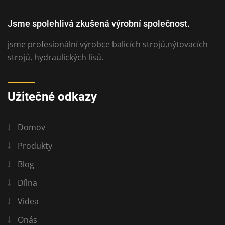
Jsme spolehlivá zkušená výrobní společnost.
jsme profesionální výrobce balicích strojů,nýtovacích
strojů, hydraulických lisů.
Užitečné odkazy
Domov
Produkty
Blog
Dílna
Videa
Onás