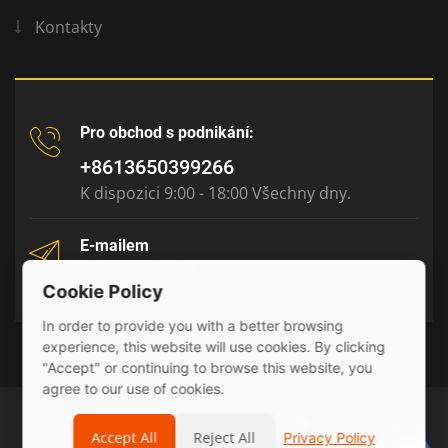
Kontakty
Pro obchod s podnikání:
+8613650399266
K dispozici 9:00 - 18:00 Všechny dny.
E-mailem
tony@julyr.com
Cookie Policy
In order to provide you with a better browsing
experience, this website will use cookies. By clicking
"Accept" or continuing to browse this website, you
agree to our use of cookies.
© 2026 Julyr Industrial Ltd
Accept All
Reject All
Privacy Policy