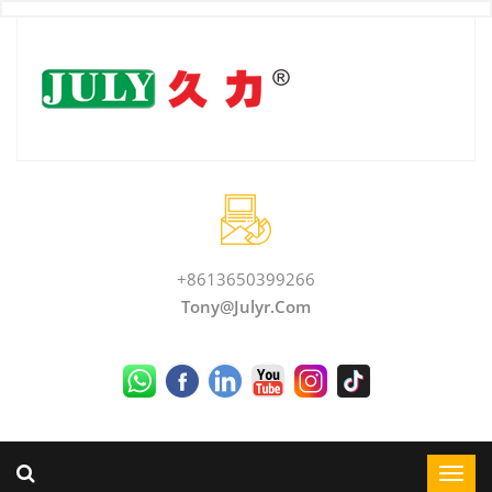
+8613650399266
Tony@julyr.com