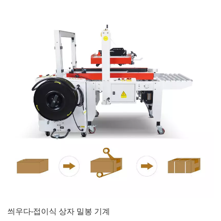
씌우다-접이식 상자 밀봉 기계