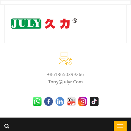
+8613650399266
Tony@julyr.com