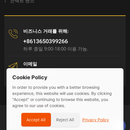
콘택트 렌즈
비즈니스 거래를 위해:
+8613650399266
하루 종일 9:00-18:00 이용 가능.
이메일
tony@julyr.com
Cookie Policy
In order to provide you with a better browsing
experience, this website will use cookies. By clicking
"Accept" or continuing to browse this website, you
agree to our use of cookies.
© 2026 Julyr Industrial Ltd
Accept All
Reject All
Privacy Policy
Privacy Policy
sitemap