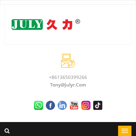
+8613650399266
Tony@julyr.com