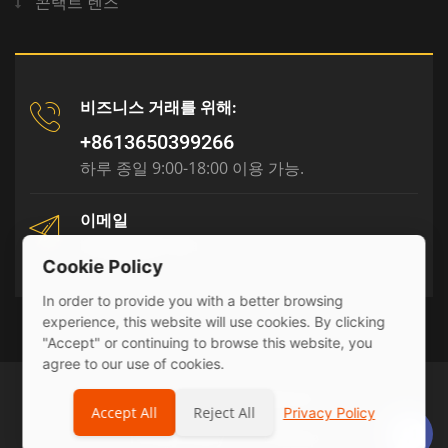
콘택트 렌즈
비즈니스 거래를 위해:
+8613650399266
하루 종일 9:00-18:00 이용 가능.
이메일
tony@julyr.com
Cookie Policy
In order to provide you with a better browsing
experience, this website will use cookies. By clicking
"Accept" or continuing to browse this website, you
agree to our use of cookies.
© 2026 Julyr Industrial Ltd
Accept All
Reject All
Privacy Policy
Privacy Policy
sitemap