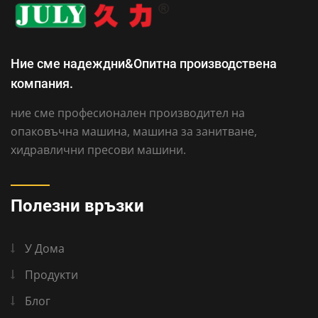
Ние сме надеждни&Опитна производствена
компания.
ние сме професионален производител на
опаковъчна машина, машина за занитване,
хидравлични пресови машини.
Полезни връзки
У Дома
Продукти
Блог