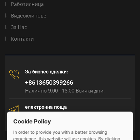
Работилница
Видеоклипове
За Нас
Контакти
За бизнес сделки:
+8613650399266
Налично 9:00 - 18:00 Всички дни.
електронна поща
tony@julyr.com
Cookie Policy
In order to provide you with a better browsing
experience, this website will use cookies. By clicking