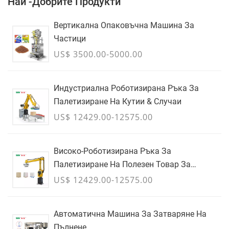
Най -добрите Продукти
Вертикална Опаковъчна Машина За
Частици
US$ 3500.00-5000.00
Индустриална Роботизирана Ръка За
Палетизиране На Кутии & Случаи
US$ 12429.00-12575.00
Високо-Роботизирана Ръка За
Палетизиране На Полезен Товар За
Кашони, Торби & Контейнери За Насипни
US$ 12429.00-12575.00
Товари - ЮЛИ
Автоматична Машина За Затваряне На
Пълнене