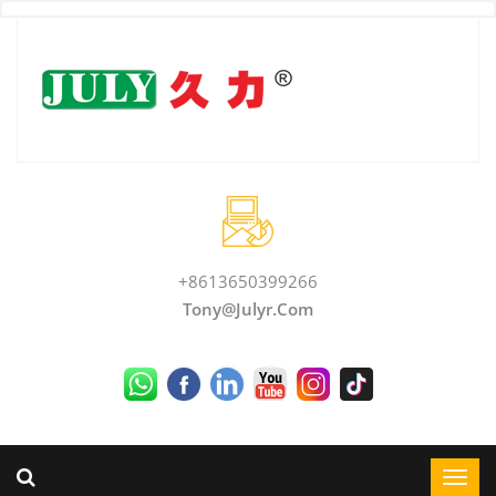
+8613650399266
Tony@julyr.com