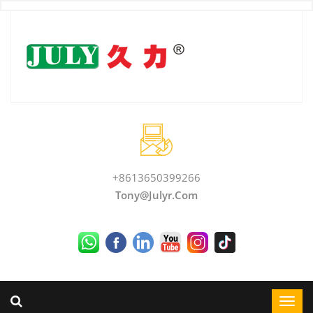
+8613650399266
Tony@julyr.com