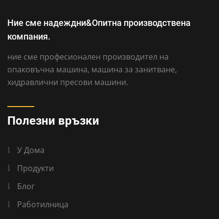
Ние сме надеждни&Опитна производствена
компания.
ние сме професионален производител на
опаковъчна машина, машина за занитване,
хидравлични пресови машини.
Полезни връзки
У Дома
Продукти
Блог
Работилница