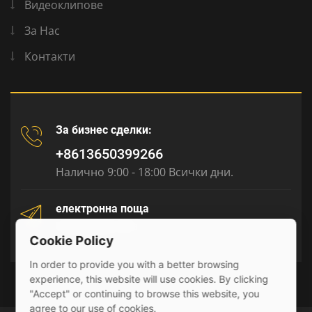
Видеоклипове
За Нас
Контакти
За бизнес сделки:
+8613650399266
Налично 9:00 - 18:00 Всички дни.
електронна поща
tony@julyr.com
Cookie Policy
In order to provide you with a better browsing
experience, this website will use cookies. By clicking
"Accept" or continuing to browse this website, you
agree to our use of cookies.