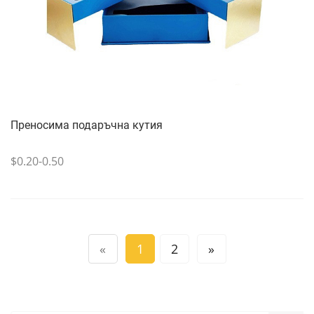
Преносима подаръчна кутия
$0.20-0.50
«
1
2
»