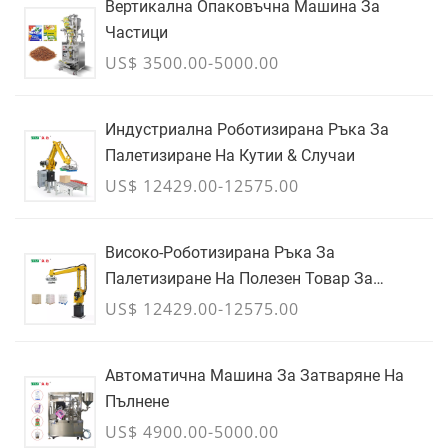
Вертикална Опаковъчна Машина За
Частици
US$ 3500.00-5000.00
Индустриална Роботизирана Ръка За
Палетизиране На Кутии & Случаи
US$ 12429.00-12575.00
Високо-Роботизирана Ръка За
Палетизиране На Полезен Товар За
Кашони, Торби & Контейнери За Насипни
US$ 12429.00-12575.00
Товари - ЮЛИ
Автоматична Машина За Затваряне На
Пълнене
US$ 4900.00-5000.00