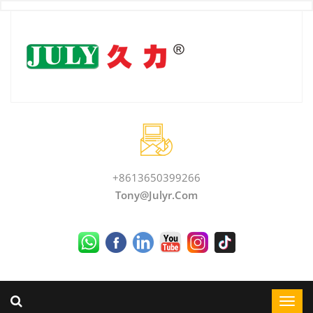
+8613650399266
Tony@julyr.com