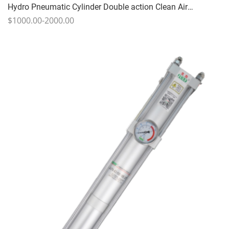
Hydro Pneumatic Cylinder Double action Clean Air
comprimé Huile hydraulique anti-vêtements 10-25 fois/min
$1000.00-2000.00
1-20T