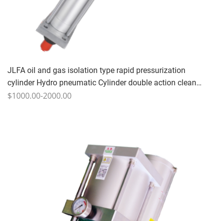
JLFA oil and gas isolation type rapid pressurization
cylinder Hydro pneumatic Cylinder double action clean
compressed air anti-wear hydraulic oil 25-65 times/min 1-
$1000.00-2000.00
20T