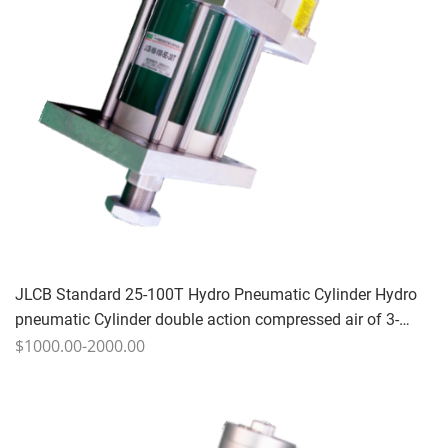
JLCB Standard 25-100T Hydro Pneumatic Cylinder Hydro
pneumatic Cylinder double action compressed air of 3-
7kg/cm^2 anti-wear hydraulic oil if VG 68 #10-25
$1000.00-2000.00
times/min