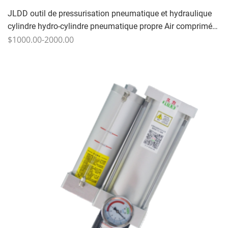
JLDD outil de pressurisation pneumatique et hydraulique
cylindre hydro-cylindre pneumatique propre Air comprimé
circulant anti-usure fluide hydraulique 20-60 fois/min
$1000.00-2000.00
dc24v