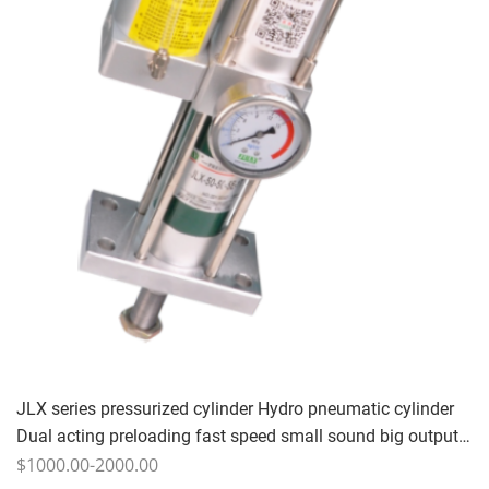
JLX series pressurized cylinder Hydro pneumatic cylinder
Dual acting preloading fast speed small sound big output
good synchronization long life on time delivery
$1000.00-2000.00