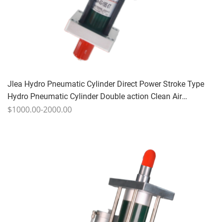
Jlea Hydro Pneumatic Cylinder Direct Power Stroke Type
Hydro Pneumatic Cylinder Double action Clean Air
comprimé Huile hydraulique anti-wear 10-40 fois/min 1-
$1000.00-2000.00
20T