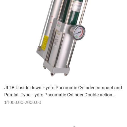
JLTB Upside down Hydro Pneumatic Cylinder compact and
Paralall Type Hydro Pneumatic Cylinder Double action
Clean comprime Air Anti-Wear Huile hydraulique 10-25
$1000.00-2000.00
fois/min