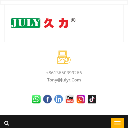
+8613650399266
Tony@julyr.com