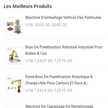
Les Meilleurs Produits
Machine D'emballage Vertical Des Particules
US$ 3500.00-5000.00
Bras De Palettisation Robotisé Industriel Pour
Boîtes & Cas
US$ 12429.00-12575.00
Élevé-Bras De Palettisation Robotique À
Charge Utile Pour Cartons Et Sacs &
Conteneurs En Vrac - JUILLET
US$ 12429.00-12575.00
Machine De Capsulage De Remplissage