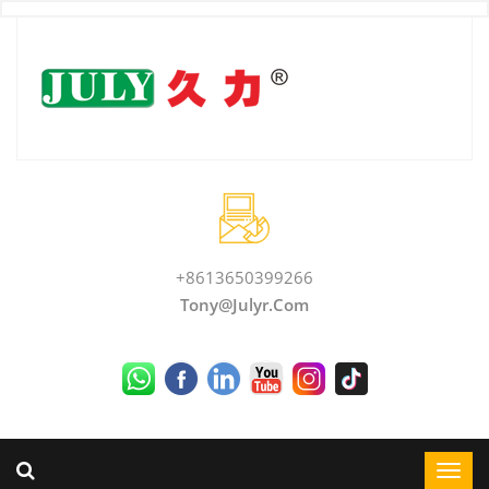
+8613650399266
Tony@julyr.com