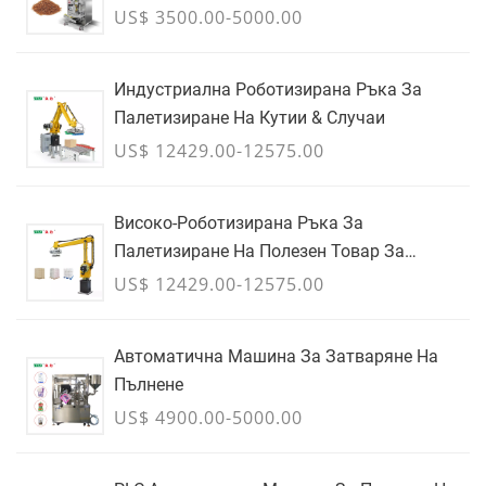
US$ 3500.00-5000.00
Индустриална Роботизирана Ръка За
Палетизиране На Кутии & Случаи
US$ 12429.00-12575.00
Високо-Роботизирана Ръка За
Палетизиране На Полезен Товар За
Кашони, Торби & Контейнери За Насипни
US$ 12429.00-12575.00
Товари - ЮЛИ
Автоматична Машина За Затваряне На
Пълнене
US$ 4900.00-5000.00