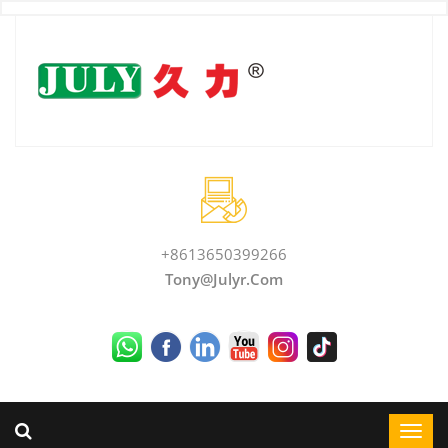
+8613650399266
Tony@julyr.com