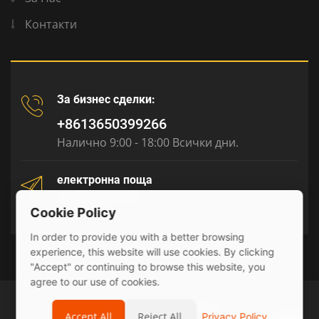
Контакти
За бизнес сделки:
+8613650399266
Налично 9:00 - 18:00 Всички дни.
електронна поща
tony@julyr.com
Cookie Policy
In order to provide you with a better browsing
experience, this website will use cookies. By clicking
"Accept" or continuing to browse this website, you
agree to our use of cookies.
© 2026 Julyr Industrial Ltd
Accept All
Reject All
Privacy Policy