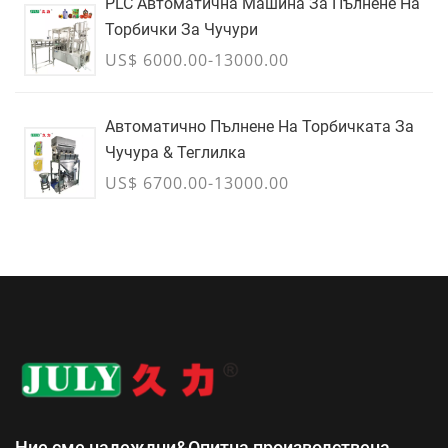
PLC Автоматична Машина За Пълнене На
Торбички За Чучури
US$ 6000.00-13000.00
Автоматично Пълнене На Торбичката За
Чучура & Теглилка
US$ 6700.00-13000.00
Ние сме надеждни&Опитна производствена