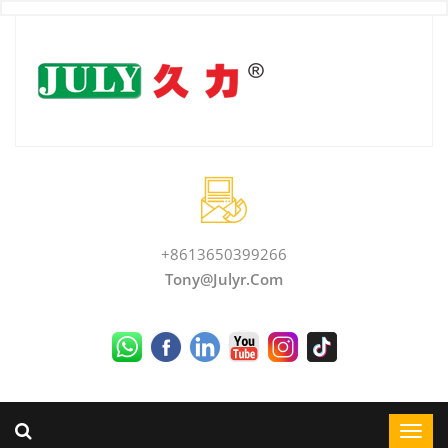
+8613650399266
Tony@julyr.com