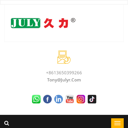
+8613650399266
Tony@julyr.com