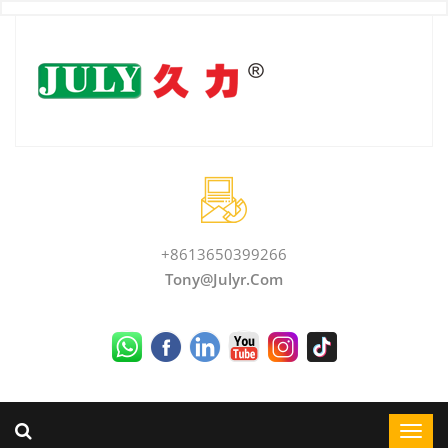
+8613650399266
Tony@julyr.com