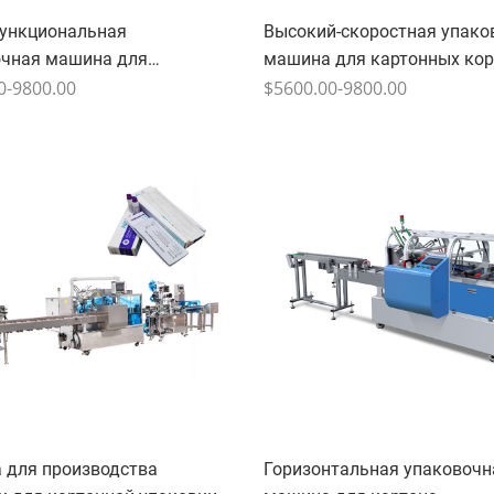
ункциональная
Высокий-скоростная упако
очная машина для
машина для картонных ко
ой коробки
0-9800.00
$5600.00-9800.00
 для производства
Горизонтальная упаковочн