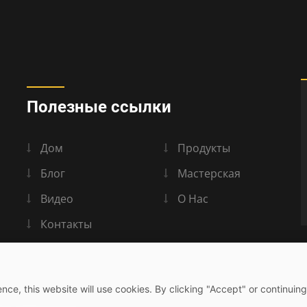
Полезные ссылки
Дом
Продукты
Блог
Мастерская
Видео
О Нас
Контакты
nce, this website will use cookies. By clicking "Accept" or continuing