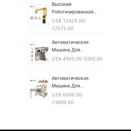
Высокий-
Роботизированная
Рука Для
US$ 12429.00-
Паллетирования
12575.00
Полезной Нагрузки Для
Картонных Коробок И
Автоматическая
Мешков & Контейнеры
Машина Для
Для Массовых Грузов -
Наполнения И
US$ 4900.00-5000.00
ИЮЛЬ
Укупорки
Автоматическая
Машина Для
Наполнения Пакетов С
US$ 6000.00-
Носиком ПЛК
13000.00