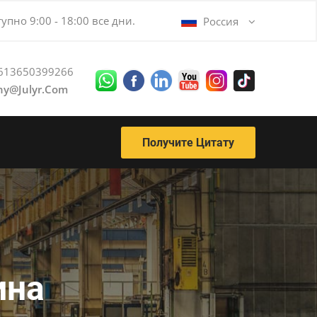
упно 9:00 - 18:00 все дни.
Россия
613650399266
ny@julyr.com
Получите Цитату
ина