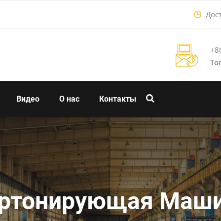
Дост
+8
To
Видео
О нас
Контакты
ртонирующая Маш