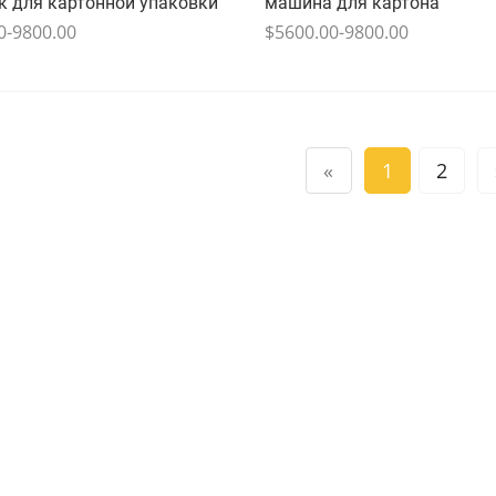
к для картонной упаковки
машина для картона
0-9800.00
$5600.00-9800.00
«
1
2