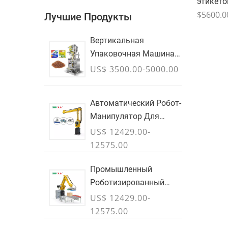
этикето
$5600.0
Лучшие Продукты
Вертикальная
Упаковочная Машина
Частиц
US$ 3500.00-5000.00
Автоматический Робот-
Манипулятор Для
Укладки Коробок На
US$ 12429.00-
Поддоны & Сумки
12575.00
Промышленный
Роботизированный
Манипулятор Для
US$ 12429.00-
Укладки Коробок &
12575.00
Кейсы