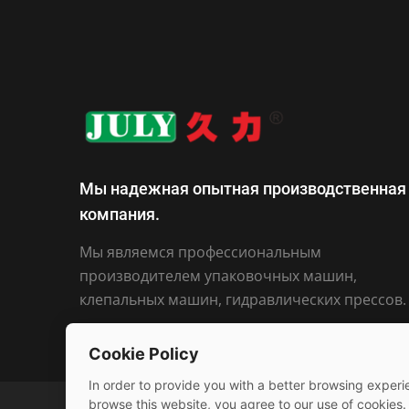
Мы надежная опытная производственная
компания.
Мы являемся профессиональным
производителем упаковочных машин,
клепальных машин, гидравлических прессов.
Cookie Policy
In order to provide you with a better browsing experie
browse this website, you agree to our use of cookies.