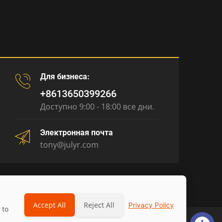
Для бизнеса:
+8613650399266
Доступно 9:00 - 18:00 все дни.
Электронная почта
tony@julyr.com
Accept All
Reject All
Privacy Policy
 to