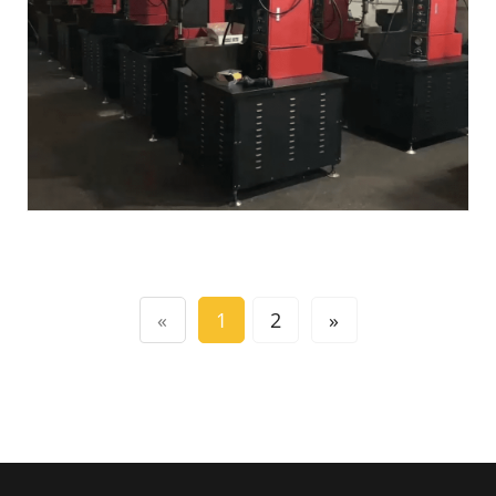
«
1
2
»