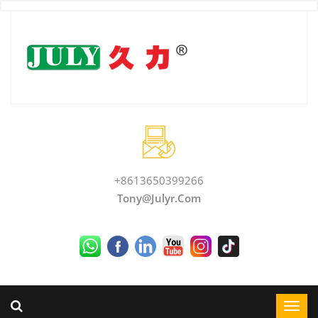
+8613650399266
Tony@julyr.com