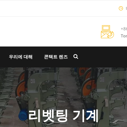
+8
To
우리에 대해
콘택트 렌즈
리벳팅 기계