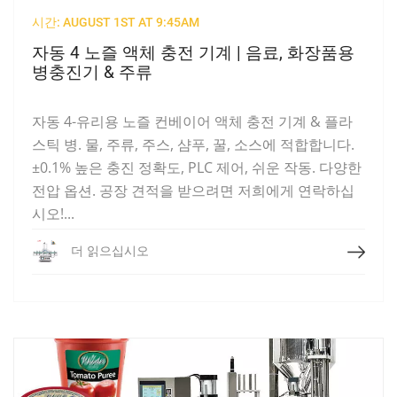
시간: AUGUST 1ST AT 9:45AM
자동 4 노즐 액체 충전 기계 | 음료, 화장품용
병충진기 & 주류
자동 4-유리용 노즐 컨베이어 액체 충전 기계 & 플라
스틱 병. 물, 주류, 주스, 샴푸, 꿀, 소스에 적합합니다.
±0.1% 높은 충진 정확도, PLC 제어, 쉬운 작동. 다양한
전압 옵션. 공장 견적을 받으려면 저희에게 연락하십
시오!...
더 읽으십시오
더 읽으십시오