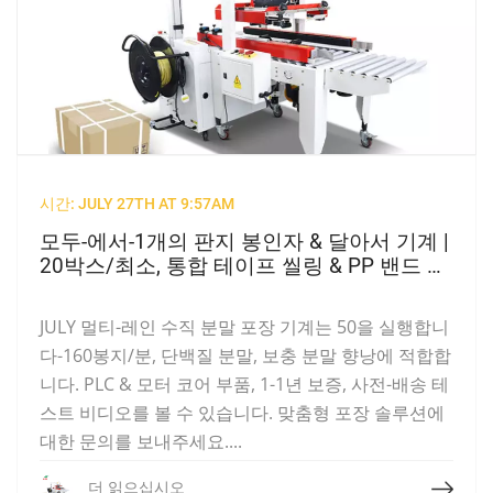
시간: JULY 27TH AT 9:57AM
모두-에서-1개의 판지 봉인자 & 달아서 기계 |
20박스/최소, 통합 테이프 씰링 & PP 밴드 달
아서
JULY 멀티-레인 수직 분말 포장 기계는 50을 실행합니
다-160봉지/분, 단백질 분말, 보충 분말 향낭에 적합합
니다. PLC & 모터 코어 부품, 1-1년 보증, 사전-배송 테
스트 비디오를 볼 수 있습니다. 맞춤형 포장 솔루션에
대한 문의를 보내주세요....
더 읽으십시오
더 읽으십시오