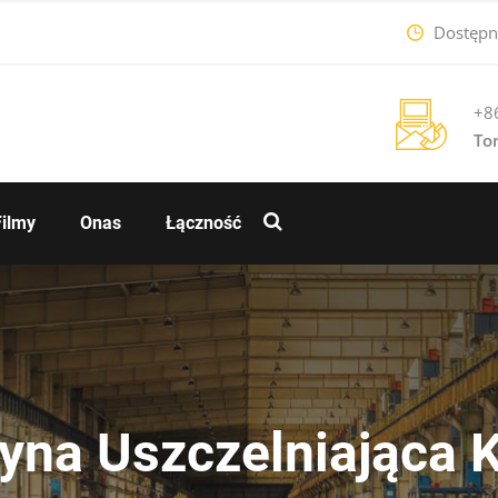
Dostępne
+8
To
Filmy
Onas
Łączność
na Uszczelniająca 