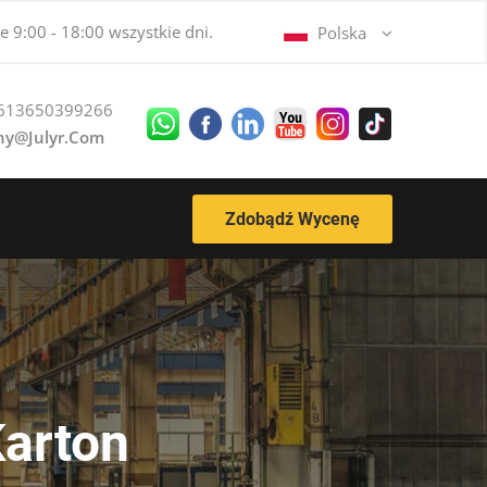
 9:00 - 18:00 wszystkie dni.
Polska
613650399266
ny@julyr.com
Zdobądź Wycenę
Karton