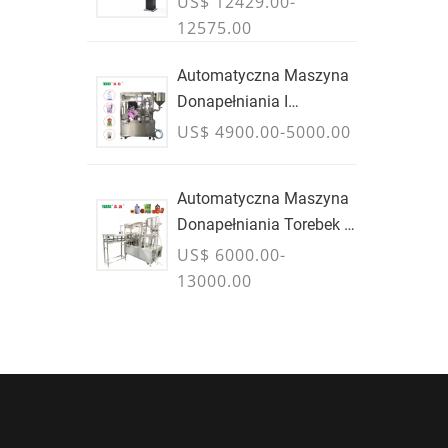
US$ 12429.00-
Kontenery Zbiorcze -
12575.00
LIPIEC
Automatyczna Maszyna
Donapełniania I
Zamykania
US$ 4900.00-5000.00
Automatyczna Maszyna
Donapełniania Torebek Z
Wylewką PLC
US$ 6000.00-
13000.00