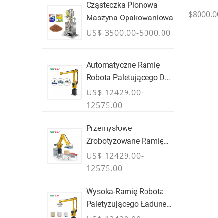
Cząsteczka Pionowa
$8000.0
Maszyna Opakowaniowa
US$ 3500.00-5000.00
Automatyczne Ramię
Robota Paletującego Do
Pudeł & Torby
US$ 12429.00-
12575.00
Przemysłowe
Zrobotyzowane Ramię
Paletyzujące Do Pudeł &
US$ 12429.00-
Przypadki
12575.00
Wysoka-Ramię Robota
Paletyzującego Ładunek
Do Kartonów I Toreb &