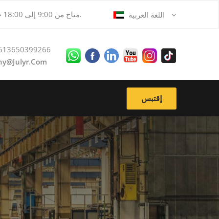
متاح من 9:00 إلى 18:00 جميع الأيام.
اللغة العربية
613650399266
ny@julyr.com
إقتبس