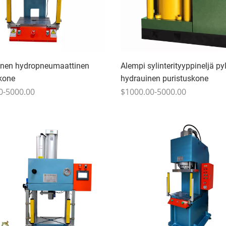
inen hydropneumaattinen
Alempi sylinterityyppineljä p
kone
hydrauinen puristuskone
0-5000.00
$1000.00-5000.00