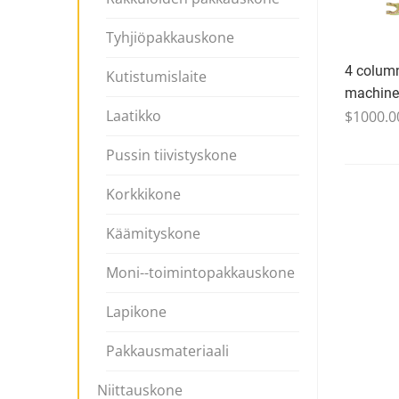
Tyhjiöpakkauskone
4 colum
Kutistumislaite
machine
Laatikko
$1000.0
Pussin tiivistyskone
Korkkikone
Käämityskone
Moni--toimintopakkauskone
Lapikone
Pakkausmateriaali
Niittauskone