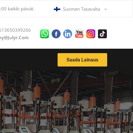
00 kaikki päivät.
Suomen Tasavalta
613650399266
ny@julyr.com
Saada Lainaus