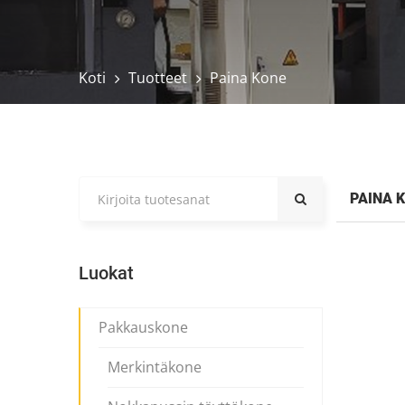
Koti
Tuotteet
Paina Kone
PAINA 
Luokat
Pakkauskone
Merkintäkone