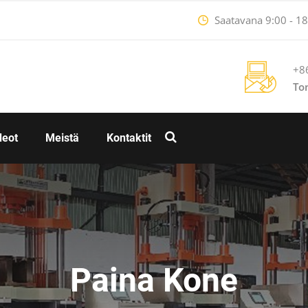
Saatavana 9:00 - 18:
+8
To
deot
Meistä
Kontaktit
Paina Kone