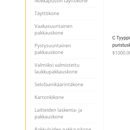
Nokkapussin täyttökone
Täyttökone
Vaakasuuntainen
pakkauskone
C Tyypp
puristus
Pystysuuntainen
pakkauskone
$1000.0
Valmiiksi valmistettu
laukkupakkauskone
Selofaanikäärintäkone
Kartonkikone
Laitteiden laskenta- ja
pakkauskone
Rakkuloiden pakkauskone