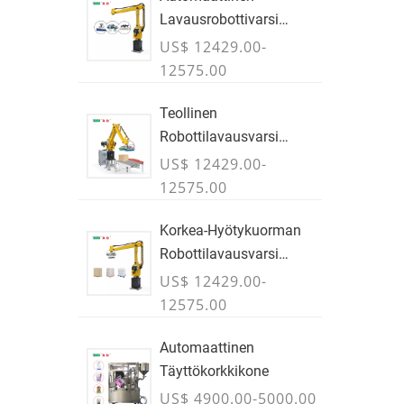
Lavausrobottivarsi
Laatikoille & Laukut
US$ 12429.00-
12575.00
Teollinen
Robottilavausvarsi
Laatikoille & Tapaukset
US$ 12429.00-
12575.00
Korkea-Hyötykuorman
Robottilavausvarsi
Laatikoille, Pusseille &
US$ 12429.00-
Bulkkikontit - HEINÄKUU
12575.00
Automaattinen
Täyttökorkkikone
US$ 4900.00-5000.00