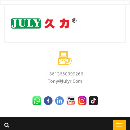
+8613650399266
Tony@julyr.com