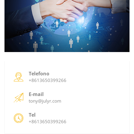
Telefono
+8613650399266
E-mail
tony@julyr.com
Tel
+8613650399266