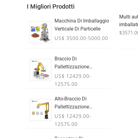
I Migliori Prodotti
Multi a
Macchina Di Imballaggio
imballatr
Verticale Di Particelle
$3571.0
US$ 3500.00-5000.00
Braccio Di
Pallettizzazione
Robotizzato Industriale
US$ 12429.00-
Per Scatole & Casi
12575.00
Alto-Braccio Di
Pallettizzazione
Robotizzato Per Carico
US$ 12429.00-
Utile Per Cartoni,
12575.00
Sacchetti & Contenitori