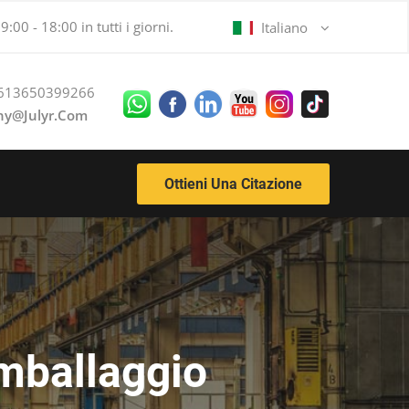
:00 - 18:00 in tutti i giorni.
Italiano
613650399266
ny@julyr.com
Ottieni Una Citazione
imballaggio