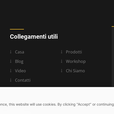
Collegamenti utili
Casa
Prodotti
Blog
Workshop
Video
Chi Siamo
Contatti
nce, this website will use cookies. By clicking "Accept" or continuing
yr Industrial Ltd