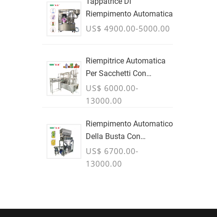
Sfusi - LUGLIO
Tappatrice Di
Riempimento Automatica
US$ 4900.00-5000.00
Riempitrice Automatica
Per Sacchetti Con
Beccuccio PLC
US$ 6000.00-
13000.00
Riempimento Automatico
Della Busta Con
Beccuccio & Pesatrice
US$ 6700.00-
13000.00