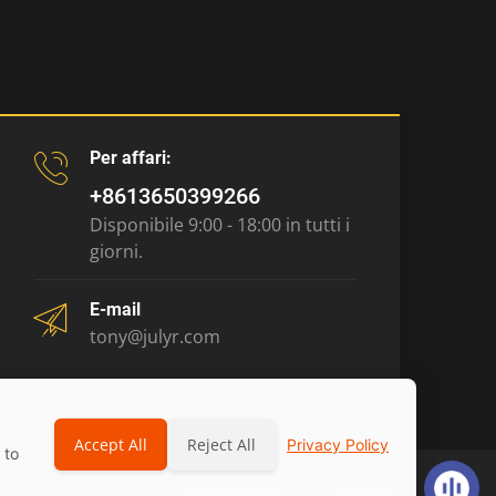
Per affari:
+8613650399266
Disponibile 9:00 - 18:00 in tutti i
giorni.
E-mail
tony@julyr.com
Accept All
Reject All
Privacy Policy
 to
Privacy Policy
sitemap