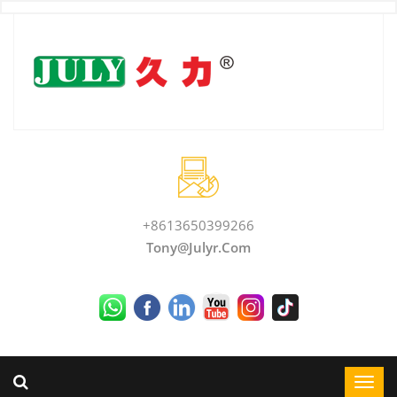
+8613650399266
Tony@julyr.com