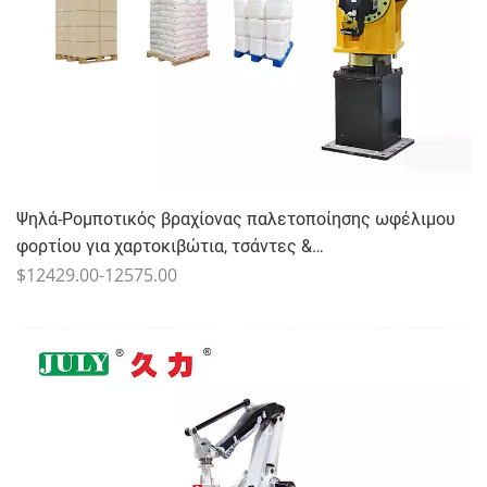
Ψηλά-Ρομποτικός βραχίονας παλετοποίησης ωφέλιμου
φορτίου για χαρτοκιβώτια, τσάντες &
Εμπορευματοκιβώτια χύδην - ΙΟΥΛΙΟΣ
$12429.00-12575.00