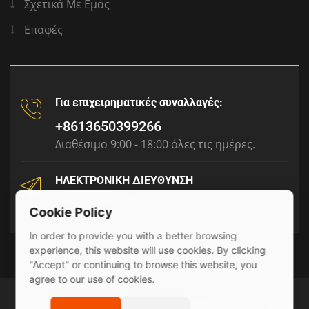
Σχετικά Με Εμάς
Επαφές
Για επιχειρηματικές συναλλαγές:
+8613650399266
Διαθέσιμο 9:00 - 18:00 όλες τις ημέρες.
ΗΛΕΚΤΡΟΝΙΚΗ ΔΙΕΥΘΥΝΣΗ
tony@julyr.com
Cookie Policy
In order to provide you with a better browsing
experience, this website will use cookies. By clicking
"Accept" or continuing to browse this website, you
agree to our use of cookies.
© 2026 Julyr Industrial Ltd